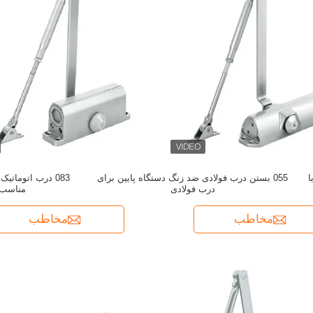
ا
055 بستن درب فولادی ضد زنگ دستگاه پایین برای
083 درب اتومات
درب فولادی
مناسب -30-60 د
مخاطب
مخاطب