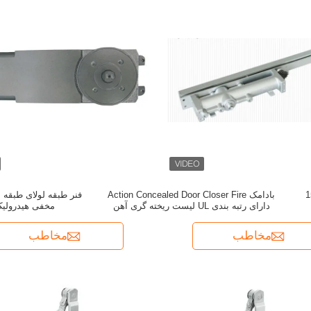
گین برای درب 150
بادامک Action Concealed Door Closer Fire
فنر طبقه لولای طبقه
دارای رتبه بندی UL لیست ریخته گری آهن
مخفی هیدرولی
مخاطب
مخاطب