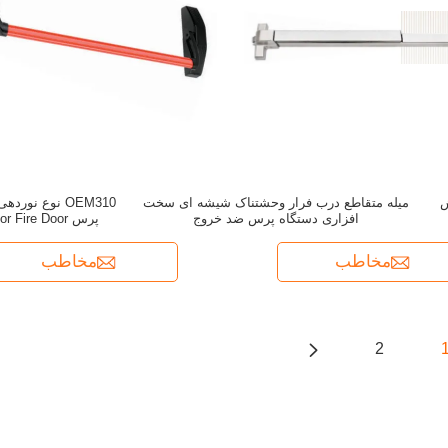
ش
میله متقاطع درب فرار وحشتناک شیشه ای سخت
OEM310 نوع نو
افزاری دستگاه پرس ضد خروج
پرس Anti Panic Cross Bar For Fire Door
مخاطب
مخاطب
2