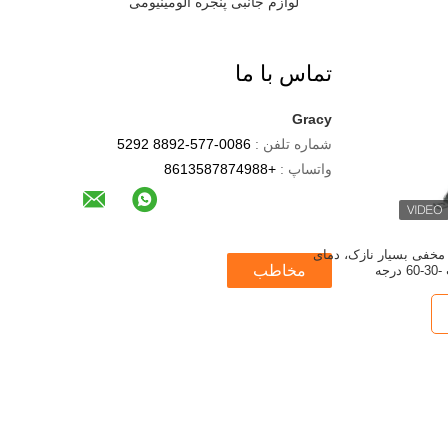
لوازم جانبی پنجره آلومینیومی
تماس با ما
Gracy
شماره تلفن :
0086-577-8892 5292
واتساپ :
+8613587874988
یک مخفی بسیار نازک، دمای
مخاطب
رجه