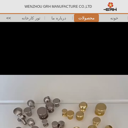
WENZHOU GRH MANUFACTURE CO.,LTD
خونه
محصولات
درباره ما
تور کارخانه
>>