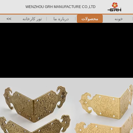
WENZHOU GRH MANUFACTURE CO.,LTD
خونه
محصولات
درباره ما
تور کارخانه
>>