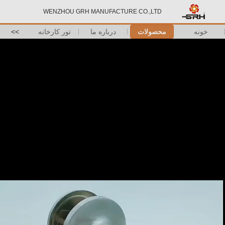
WENZHOU GRH MANUFACTURE CO.,LTD
خونه
محصولات
درباره ما
تور کارخانه
>>