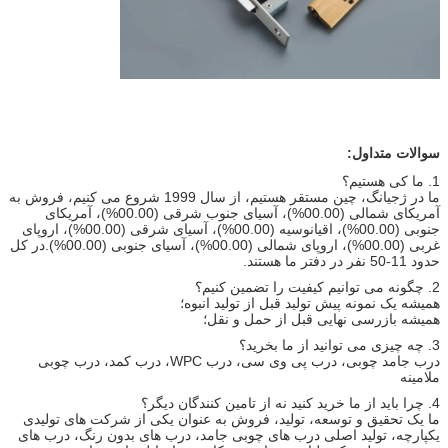
سوالات متداول:
1. ما کی هستیم؟
ما در ژجیانگ، چین مستقر هستیم، از سال 1999 شروع می کنیم، فروش به
آمریکای شمالی (00.00%)، آسیای جنوب شرقی (00.00%)، آمریکای
جنوبی (00.00%)، اقیانوسیه (00.00%)، آسیای شرقی (00.00%)، اروپای
غربی (00.00%)، اروپای شمالی (00.00%)، آسیای جنوبی (00.00%).در کل
حدود 11-50 نفر در دفتر ما هستند.
2. چگونه می توانیم کیفیت را تضمین کنیم؟
همیشه یک نمونه پیش تولید قبل از تولید انبوه؛
همیشه بازرسی نهایی قبل از حمل و نقل؛
3. چه چیزی می توانید از ما بخرید؟
درب جامد چوبی، درب پی وی سی، درب WPC، درب کمد، درب چوبی
ملامینه
4. چرا باید از ما خرید کنید نه از تامین کنندگان دیگر؟
ما یک تحقیق و توسعه، تولید، فروش به عنوان یکی از شرکت های تولیدی
یکپارچه، تولید اصلی درب های چوبی جامد، درب های بدون رنگ، درب های