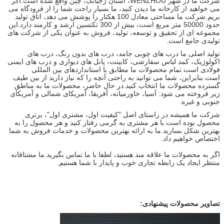
شرکت ما در شهر WENZHOU، استان ژجیانگ، چین واقع شده است.اگر
می خواهید از کارخانه ما دیدن کنید، ما بسیار راحت شما را از فرودگاه می
بریم.شرکت ما مساحتی معادل 100 هکتار را پوشش می دهد، اتاق تولید
حدود 50000 متر مربع است، بیش از 300 تکنسین ارشد و کارمند دارد.این
مجموعه ای از تحقیق و توسعه، تولید، فروش به عنوان یکی از شرکت های
تولیدی جامع است.
تولید اصلی ما درب های چوبی جامد، درب های بدون رنگ، درب های
اکولوژیک، کمد لباس سفارشی، کابینت، پانل های دیواری و درب های ایمنی
فولادی است.تمام محصولات ما مطابق با استانداردهای بین المللی
است.بنابراین، شما می توانید به راحتی آنچه را که نیاز دارید از بین طیف
گسترده محصولات ما انتخاب کنید.در حال حاضر، محصولات ما به مناطق
زیر فروخته می شود: آسیا، خاورمیانه، آفریقا، آمریکای شمالی و آمریکای
جنوبی و غیره.
شرکت ما همیشه در راستای اصل "کیفیت اول، مشتری اول"، برتری
محصول بوده است.با هر مشتری به گرمی رفتار کنید و هر محصول را به
بهترین شکل بسازید.ما به ارائه بهترین محصولات و خدمات فروش به شما
اختصاص خواهیم داد.
اگر به محصولات ما علاقه مند هستید، لطفا با ما تماس بگیرید.ما مشتاقانه
منتظر ایجاد یک رابطه تجاری خوب و پایدار با شما هستیم.
تصاویر محصولات پیشنهادی: