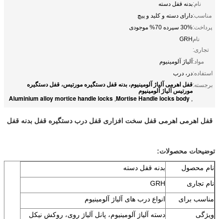
نام:
بدنه قفل دسته
مناسب:
دارای دسته و کلید و پیچ
پرداخت:
30% سپرده 70% موجودی
نام
GRH
تجاری:
مواد:
آلیاژ آلومینیوم
استفاده:
در، درب
قفل اهرمی آلیاژ آلومینیوم، بدنه قفل دستگیره مورتیس، قفل دستگیره
برجسته:
مورتیس آلیاژ آلومینیوم
Aluminium alloy mortice handle locks
Mortise Handle locks body
,
,
قفل اهرمی اهرمی قفل سخت افزاری قفل درب دستگیره قفل بدنه قفل
توضیحات محصولات:
نام محصول
بدنه قفل دسته
نام تجاری
GRH
مناسب برای
انواع درب های آلیاژ آلومینیوم
ویژگی
دسته آلیاژ آلومینیوم، پانل آلیاژ روی، روکش نیکل