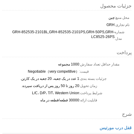
جزئیات محصول
محل منبع:
چین
نام تجاری:
GRH
شماره
GRH-852535-2101BL,GRH-852535-2101PS,GRH-50PS,GRH-
LC8525-26PS
مدل:
پرداخت
مقدار حداقل تعداد سفارش:
1000 مجموعه
قیمت:
Negotiable（very competitive）
جزئیات بسته بندی:
1 عدد در یک جعبه، 20 جعبه در یک کارتن.
زمان تحویل:
20 روز تا 50 روز پس از دریافت سپرده.
شرایط پرداخت:
L/C، D/P، T/T، Western Union
قابلیت ارائه:
30000 قطعه/قطعه در ماه
شرح
قفل درب مورتیس