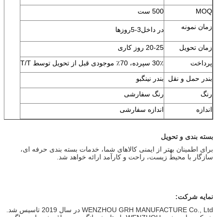
MOQ
500 ست
زمان نمونه
در داخل
3-5
روزها
زمان تحویل
20-25 روز کاری
پرداخت
30٪ سپرده، 70٪ موجودی قبل از تحویل توسط T/T
بندر حمل و نقل
بندر نینگبو
رنگ
رنگ سفارشی
اندازه
اندازه سفارشی
بسته بندی و تحویل
برای اطمینان بهتر از ایمنی کالاهای شما، خدمات بسته بندی حرفه ای، 
سازگار با محیط زیست، راحت و کارآمد ارائه خواهد شد.
نمایه شرکت:
WENZHOU GRH MANUFACTURE Co., Ltd در سال 2019 تاسیس شد.