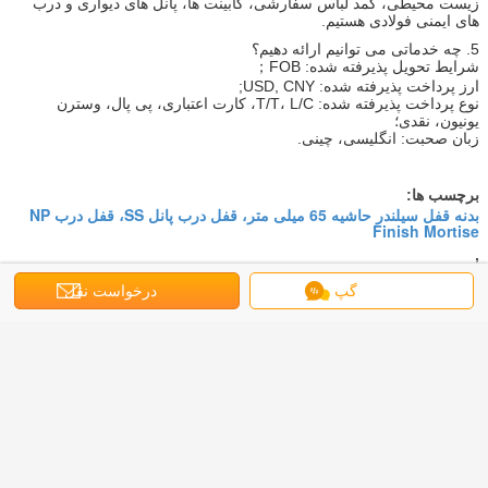
زیست محیطی، کمد لباس سفارشی، کابینت ها، پانل های دیواری و درب
های ایمنی فولادی هستیم.
5. چه خدماتی می توانیم ارائه دهیم؟
شرایط تحویل پذیرفته شده: FOB；
ارز پرداخت پذیرفته شده: USD, CNY;
نوع پرداخت پذیرفته شده: T/T، L/C، کارت اعتباری، پی پال، وسترن
یونیون، نقدی؛
زبان صحبت: انگلیسی، چینی.
برچسب ها:
بدنه قفل سیلندر حاشیه 65 میلی متر، قفل درب پانل SS، قفل درب NP
Finish Mortise
,
قفل اهرمی آلیاژ آلومینیوم، بدنه قفل دستگیره مورتیس، قفل دستگیره
مورتیس آلیاژ آلومینیوم
گپ
درخواست نقل
NP Finish Mortise Door Lock
,
قول
بهترين قيمت رو براي
قفل اهرمی آلیاژی آلومینیومی قفل
سخت افزاری قفل درب قفل دستگیره
قفل بدنه