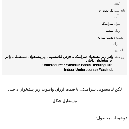
کنید:
پایه شیر
تک سوراخ
آب:
مواد:
سرامیک
رنگ:
سفید
نصب و
نصب سریع
راه
اندازی:
واش زیر پیشخوان سرامیکی، حوض لباسشویی زیر پیشخوان مستطیلی، واش
برجسته:
زیر پیشخوان داخلی
Undercounter Washtub Basin Rectangular
,
,
Indoor Undercounter Washtub
لگن لباسشویی سرامیکی با قیمت ارزان واشوب زیر پیشخوان داخلی
مستطیل شکل
توضیحات محصول: