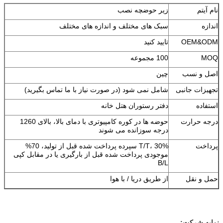
نام آیتم
زیر حوضچه نصب
اندازه
سبک های مختلف و اندازه های مختلف
OEM&ODM
تایید کنید
MOQ
100 مجموعه
اصل و نسب
چین
تجهیزات جانبی
شامل نمی شود (در صورت نیاز با ما تماس بگیرید)
استفاده
دفتر رستوران هتل خانه
درجه حرارت
حوضه ها در کوره کامپیوتری با دمای بالا، بالای 1260
درجه سوزانده می شوند
پرداخت
T/T، 30% سپرده پرداخت شده قبل از تولید، 70%
موجودی پرداخت شده قبل از بارگیری یا در مقابل کپی
B/L
حمل و نقل
از طریق دریا / با هوا
نمایه شرکت: