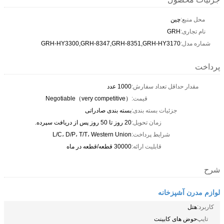
محل منبع:
چین
نام تجاری:
GRH
شماره مدل:
GRH-HY3300,GRH-8347,GRH-8351,GRH-HY3170
پرداخت
مقدار حداقل تعداد سفارش:
1000 عدد
قیمت:
Negotiable（very competitive）
جزئیات بسته بندی:
بسته بندی صادراتی
زمان تحویل:
20 روز تا 50 روز پس از دریافت سپرده.
شرایط پرداخت:
L/C، D/P، T/T، Western Union
قابلیت ارائه:
30000 قطعه/قطعه در ماه
شرح
لوازم مدرن آشپزخانه
کاربرد:
هتل
تایپ
حوض های کابینت