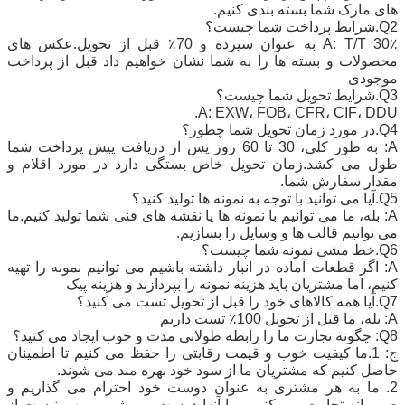
های مارک شما بسته بندی کنیم.
Q2.شرایط پرداخت شما چیست؟
A: T/T 30٪ به عنوان سپرده و 70٪ قبل از تحویل.عکس های
محصولات و بسته ها را به شما نشان خواهیم داد
قبل از پرداخت
موجودی
Q3.شرایط تحویل شما چیست؟
A: EXW، FOB، CFR، CIF، DDU.
Q4.در مورد زمان تحویل شما چطور؟
A: به طور کلی، 30 تا 60 روز پس از دریافت پیش پرداخت شما
طول می کشد.زمان تحویل خاص بستگی دارد
در مورد اقلام و
مقدار سفارش شما.
Q5.آیا می توانید با توجه به نمونه ها تولید کنید؟
A: بله، ما می توانیم با نمونه ها یا نقشه های فنی شما تولید کنیم.ما
می توانیم قالب ها و وسایل را بسازیم.
Q6.خط مشی نمونه شما چیست؟
A: اگر قطعات آماده در انبار داشته باشیم می توانیم نمونه را تهیه
کنیم، اما مشتریان باید هزینه نمونه را بپردازند و
هزینه پیک
Q7.آیا همه کالاهای خود را قبل از تحویل تست می کنید؟
A: بله، ما قبل از تحویل 100٪ تست داریم
Q8: چگونه تجارت ما را رابطه طولانی مدت و خوب ایجاد می کنید؟
ج: 1.ما کیفیت خوب و قیمت رقابتی را حفظ می کنیم تا اطمینان
حاصل کنیم که مشتریان ما از سود خود بهره مند می شوند.
2. ما به هر مشتری به عنوان دوست خود احترام می گذاریم و
صمیمانه تجارت می کنیم و با آنها دوست می شویم.
مهم نیست از