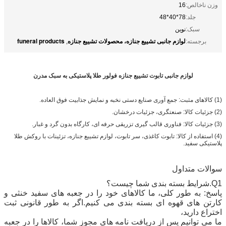
وزن ناخالص:
16
جلد:
78*40*48
سبک:
نوین
لوازم جانبی تشییع جنازه، محصولات تشییع جنازه
funeral products
برجسته:
,
لوازم جانبی تابوت تشییع جنازه فولور طلا پلاستیکی به سبک مدرن
(1) کالاهای مثبت: جمع آوری صنایع دستی نخبه و نمایش جذابیت فوق العاده.
(2) جزئیات کالا: صنعتگری، جزئیات درخشان.
(3) جزئیات کالا: فناوری قالب گیری تزریقی حرفه ای، کارگاه بدون گرد و غبار.
(4) استفاده از کالا: تابوت کاغذی، سر تابوت، لوازم تشییع جنازه، تزئینات با روکش طلا
پلاستیکی سفید.
سوالات متداول
Q1.شرایط بسته بندی شما چیست؟
پاسخ: به طور کلی، ما کالاهای خود را در جعبه های سفید خنثی و
کارتن های قهوه ای بسته بندی می کنیم.اگر به طور قانونی ثبت
اختراع دارید،
ما می توانیم پس از دریافت نامه های مجوز شما، کالاها را در جعبه