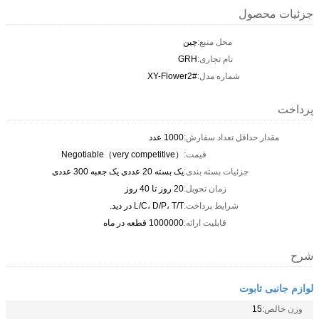
جزئیات محصول
محل منبع:
چین
نام تجاری:
GRH
شماره مدل:
XY-Flower2#
پرداخت
مقدار حداقل تعداد سفارش:
1000 عدد
قیمت:
Negotiable（very competitive）
جزئیات بسته بندی:
یک بسته 20 عددی یک جعبه 300 عددی
زمان تحویل:
20 روز تا 40 روز
شرایط پرداخت:
L/C، D/P، T/T در دید.
قابلیت ارائه:
1000000 قطعه در ماه
شرح
لوازم جانبی تابوت
وزن خالص:
15