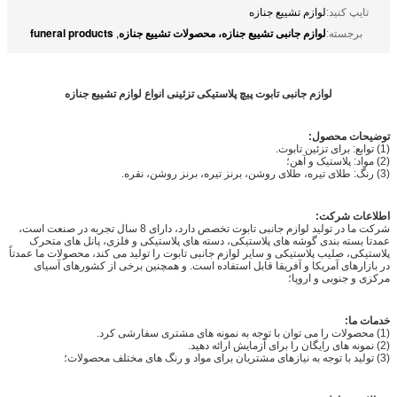
تایپ کنید:
لوازم تشییع جنازه
لوازم جانبی تشییع جنازه، محصولات تشییع جنازه
funeral products
برجسته:
,
لوازم جانبی تابوت پیچ پلاستیکی تزئینی انواع لوازم تشییع جنازه
توضیحات محصول:
(1) توابع: برای تزئین تابوت.
(2) مواد: پلاستیک و آهن؛
(3) رنگ: طلای تیره، طلای روشن، برنز تیره، برنز روشن، نقره.
اطلاعات شرکت:
شرکت ما در تولید لوازم جانبی تابوت تخصص دارد، دارای 8 سال تجربه در صنعت است،
عمدتا بسته بندی گوشه های پلاستیکی، دسته های پلاستیکی و فلزی، پانل های متحرک
پلاستیکی، صلیب پلاستیکی و سایر لوازم جانبی تابوت را تولید می کند، محصولات ما عمدتاً
در بازارهای آمریکا و آفریقا قابل استفاده است. و همچنین برخی از کشورهای آسیای
مرکزی و جنوبی و اروپا؛
خدمات ما:
(1) محصولات را می توان با توجه به نمونه های مشتری سفارشی کرد.
(2) نمونه های رایگان را برای آزمایش ارائه دهید.
(3) تولید با توجه به نیازهای مشتریان برای مواد و رنگ های مختلف محصولات؛