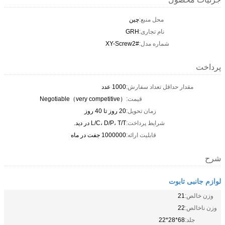
محل منبع:
چین
نام تجاری:
GRH
شماره مدل:
XY-Screw2#
پرداخت
مقدار حداقل تعداد سفارش:
1000 عدد
قیمت:
Negotiable（very competitive）
زمان تحویل:
20 روز تا 40 روز
شرایط پرداخت:
L/C، D/P، T/T در دید.
قابلیت ارائه:
1000000 جفت در ماه
شرح
لوازم جانبی تابوت
وزن خالص:
21
وزن ناخالص:
22
جلد:
68*28*22