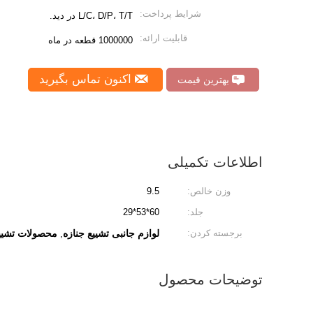
شرایط پرداخت:
L/C، D/P، T/T در دید.
قابلیت ارائه:
1000000 قطعه در ماه
اکنون تماس بگیرید
بهترین قیمت
اطلاعات تکمیلی
وزن خالص:
9.5
جلد:
60*53*29
برجسته کردن:
لوازم جانبی تشییع جنازه
محصولات تشییع
,
توضیحات محصول