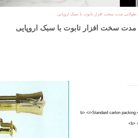
 طولانی مدت سخت افزار تابوت با سبک اروپایی
 مدت سخت افزار تابوت با سبک اروپایی
i>60/box;</i> /جعبه;</b> <i>Standard carton packing;</i>