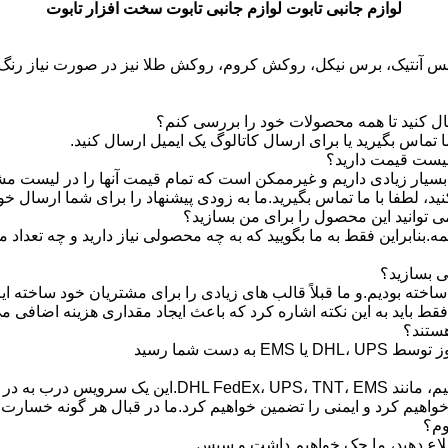
لوازم جانبی تابوت لوازم جانبی تابوت سخت افزار تابوت
ه، مس آنتیک، برس نیکل، روکش کروم، روکش طلا نیز در صورت نیاز رنگ 
ارسال کنید تا همه محصولات خود را بررسی کنم؟
 تماس بگیرید یا برای ارسال کاتالوگ یک ایمیل ارسال کنید.
لیست قیمت دارید؟
 بسیار زیادی داریم و غیرممکن است که تمام قیمت آنها را در لیست م
 لطفا با ما تماس بگیرید.ما به زودی پیشنهاد را برای شما ارسال خوا
می توانید این محصول را برای من بسازید؟
ه.بنابراین فقط به ما بگویید که به چه محصولی نیاز دارید و چه تعداد
ی بسازید؟
ته بودیم.و ما قبلاً قالب های زیادی را برای مشتریان خود ساخته ایم.
ط باید به این نکته اشاره کرد که باعث ایجاد مقداری هزینه اضافی م
 هستند؟
برای بسته های کوچک، ما آن را با Express ارسال می کنیم، 
خواهیم کرد و ایمنی را تضمین خواهیم کرد.ما در قبال هر گونه خسار
طلاع دهید، ما چک خواهیم داشت و سپس