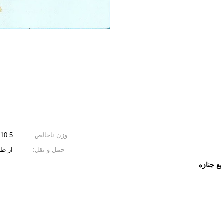
وزن ناخالص:
10.5
حمل و نقل:
از طر
 جنازه