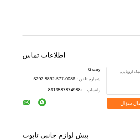
اطلاعات تماس
Gracy
شماره تلفن :
0086-577-8892 5292
واتساپ :
+8613587874988
ال سؤال
بیش لوازم جانبی تابوت