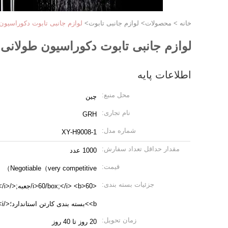
خانه
>
محصولات
>
لوازم جانبی تابوت
>
لوازم جانبی تابوت دکوراسیون
لوازم جانبی تابوت دکوراسیون طولانی
اطلاعات پایه
محل منبع:
چین
نام تجاری:
GRH
شماره مدل:
XY-H9008-1
مقدار حداقل تعداد سفارش:
1000 عدد
قیمت:
Negotiable（very competitive）
جزئیات بسته بندی:
<<b>60
<b>بسته بندی کارتن استاندارد؛</b> <i>
زمان تحویل:
20 روز تا 40 روز