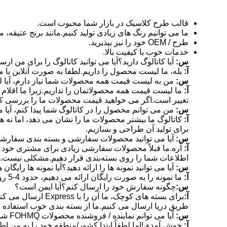
قالب طرح کلاسیک در بازار شما محبوب است.
ما می توانیم رنگ های زیادی تولید کنیم.مانند برنج عتیق
طرح / OEM خود را نیز بپذیرید.
خدمات خوب با کیفیت بالا.
س:
آیا کاتالوگ دارید؟آیا می توانید کاتالوگ را برای من 
آ:
بله، ما لیست محصول را داریم.لطفا به صورت آنلاین با ما
س:
من به لیست قیمت همه محصولات شما نیاز دارم، آیا 
آ:
ما لیست قیمت همه محصولاتمان را نداریم.زیرا ما اقلام
تغییر است.اگر می خواهید قیمت محصولات ما را بررسی کنید،
س:
من می توانم محصول را در کاتالوگ شما پیدا کنم، آیا 
آ:
کاتالوگ ما بیشتر محصولات ما را نشان می دهد، اما نه هم
برای تولید آن طراحی و بسازیم.
س:
آیا می توانید محصولات سفارشی و بسته بندی سفارش
آ:
آره.ما قبلاً محصولات سفارشی زیادی برای مشتری خود ساخ
اطلاعات شما را روی بسته‌بندی قرار دهیم.مشکلی نیست.فق
س:
آیا می توانید نمونه ها را ارائه دهید؟آیا نمونه ها رایگان
آ:
ما نمونه را به صورت رایگان ارائه می دهیم، حدود 4-5 روز توسط DHL، UPS یا EMS به دست شما رسید
س:
چگونه سفارش خود را ارسال کنم؟آیا ایمن است؟
آ:
طریق دریا ارسال می کنیم.ما از بسته بندی خوب استفاده 
س:
آیا می توانم نماینده / فروشنده محصولات FOHMQ شوم؟
آ:
خوش آمدی!اما لطفاً ابتدا کشور/منطقه خود را به من ا